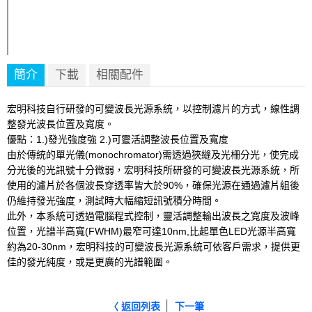
簡介
下載
相關配件
宏明科技自行研發的可變波長光源系統，以控制濾片的方式，線性調
整發光波長位置及寬度。
優點：1.)發光強度強 2.)
可靈活調整波長位置及寬度
由於傳統的單光儀(monochromator)需透過狹縫及光柵分光，使完成
分光後的光訊號十分微弱，宏明科技所研發的可變波長光源系統，所
使用的濾片於各個波長穿透率皆大於90%
，確保光源在通過濾片組後
仍維持發光強度，測試時大幅縮短訊號積分時間。
此外，本系統可透過電腦程式控制，靈活調整輸出波長之寬度及波峰
位置，光譜半高寬(FWHM)最窄可達10nm,
比起單色LED光源半高寬
約為20-30nm，宏明科技的可變波長光源系統可依客戶需求，提供更
佳的發光純度，或是更廣的光譜範圍。
│
〈 返回列表
下一筆