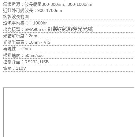
氙燈燈源︰波長範圍300-800nm, 300-1000nm
近紅外可變波長：900-1700nm
客製波長範圍
燈泡平均壽命：1000hr
訂製(接頭)導光光纖
出光接頭：SMA905 or
光譜解析度︰2nm
光譜半高寬︰10nm - VIS
再現性：
2nm
±
掃描速度︰50nm/sec
控制介面：RS232, USB
電壓：110V