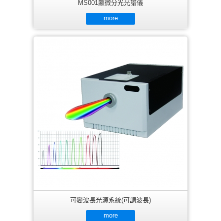
MS001顯微分光光譜儀
more
可變波長光源系統(可調波長)
more