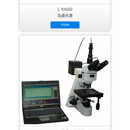
L-XH150
氙鹵光源
more